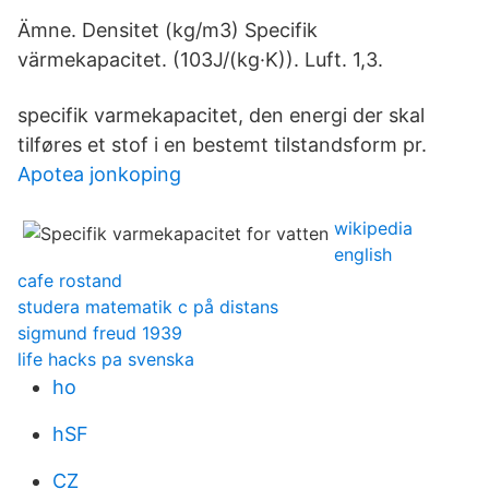
Ämne. Densitet (kg/m3) Specifik
värmekapacitet. (103J/(kg·K)). Luft. 1,3.
specifik varmekapacitet, den energi der skal
tilføres et stof i en bestemt tilstandsform pr.
Apotea jonkoping
wikipedia
english
cafe rostand
studera matematik c på distans
sigmund freud 1939
life hacks pa svenska
ho
hSF
CZ