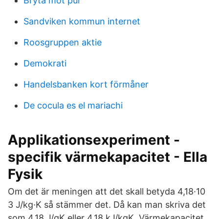
Bryta mot pul
Sandviken kommun internet
Roosgruppen aktie
Demokrati
Handelsbanken kort förmåner
De cocula es el mariachi
Applikationsexperiment -
specifik värmekapacitet - Ella
Fysik
Om det är meningen att det skall betyda 4,18·10
3 J/kg·K så stämmer det. Då kan man skriva det
som 4,18 J/gK eller 4,18 kJ/kgK. Värmekapacitet