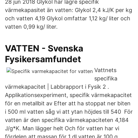
28 jun 2018 Glykol har lägre specifik
värmekapasitet än vatten: Glykol 2,4 kJ/K per kg
och vatten 4,19 Glykol omfattar 1,12 kg/ liter och
vatten 0,99 kg/ liter.
VATTEN - Svenska
Fysikersamfundet
Vattnets
specifika
värmekapacitet | Labbrapport i Fysik 2 .
Applikationsexperiment, specifik värmekapacitet
för en metallbit av Efter att ha stoppat ner biten
i 500 ml vatten såg vi att ytan höjdes till 540 För
vatten är den specifika värmekapaciteten 4,184
J/g*K. Man lägger helt Och för vatten har vi
fördelen att massan för 1 dl vatten är 100 g.