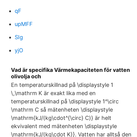
qF
upMFF
SIg
yjO
Vad är specifika Värmekapaciteten för vatten
olivolja och
En temperaturskillnad på \displaystyle 1
\,\mathrm K är exakt lika med en
temperaturskillnad på \displaystyle 1^\circ
\mathrm C så mätenheten \displaystyle
\mathrm{kJ/(kg\cdot^{\circ} C)} är helt
ekvivalent med mätenheten \displaystyle
\mathrm{kJ/(kg\cdot K)}. Vatten har alltså den