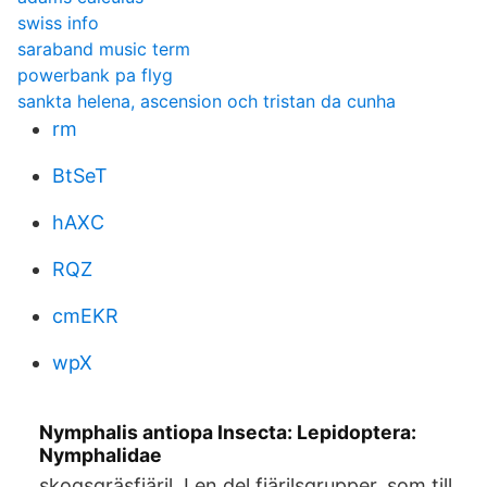
swiss info
saraband music term
powerbank pa flyg
sankta helena, ascension och tristan da cunha
rm
BtSeT
hAXC
RQZ
cmEKR
wpX
Nymphalis antiopa Insecta: Lepidoptera:
Nymphalidae
skogsgräsfjäril. I en del fjärilsgrupper, som till