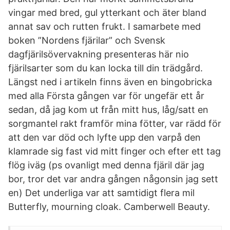
vingar med bred, gul ytterkant och äter bland
annat sav och rutten frukt. I samarbete med
boken ”Nordens fjärilar” och Svensk
dagfjärilsövervakning presenteras här nio
fjärilsarter som du kan locka till din trädgård.
Längst ned i artikeln finns även en bingobricka
med alla Första gången var för ungefär ett år
sedan, då jag kom ut från mitt hus, låg/satt en
sorgmantel rakt framför mina fötter, var rädd för
att den var död och lyfte upp den varpå den
klamrade sig fast vid mitt finger och efter ett tag
flög iväg (ps ovanligt med denna fjäril där jag
bor, tror det var andra gången någonsin jag sett
en) Det underliga var att samtidigt flera mil
Butterfly, mourning cloak. Camberwell Beauty.