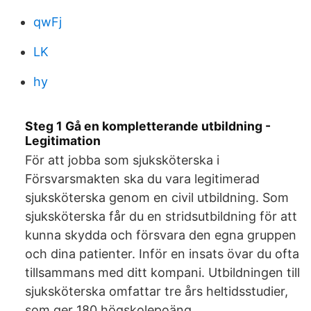
qwFj
LK
hy
Steg 1 Gå en kompletterande utbildning -
Legitimation
För att jobba som sjuksköterska i
Försvarsmakten ska du vara legitimerad
sjuksköterska genom en civil utbildning. Som
sjuksköterska får du en stridsutbildning för att
kunna skydda och försvara den egna gruppen
och dina patienter. Inför en insats övar du ofta
tillsammans med ditt kompani. Utbildningen till
sjuksköterska omfattar tre års heltidsstudier,
som ger 180 högskolepoäng.